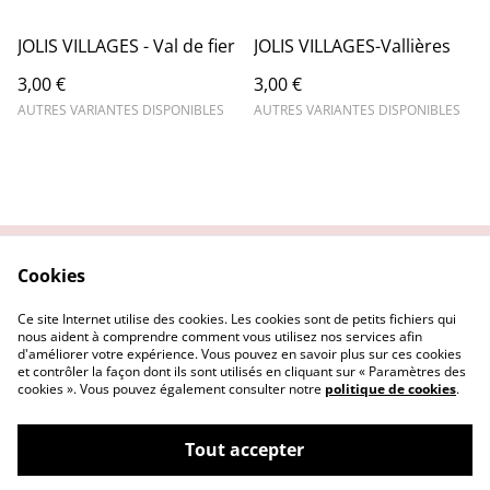
JOLIS VILLAGES - Val de fier
JOLIS VILLAGES-Vallières
3,00 €
3,00 €
AUTRES VARIANTES DISPONIBLES
AUTRES VARIANTES DISPONIBLES
Cookies
Contactez-nous
Conditions
Politique de
Politique de cookies
Ce site Internet utilise des cookies. Les cookies sont de petits fichiers qui
confidentialité
nous aident à comprendre comment vous utilisez nos services afin
d'améliorer votre expérience. Vous pouvez en savoir plus sur ces cookies
et contrôler la façon dont ils sont utilisés en cliquant sur « Paramètres des
cookies ». Vous pouvez également consulter notre
politique de cookies
.
Tout accepter
©
2026
La Tiche de Bois