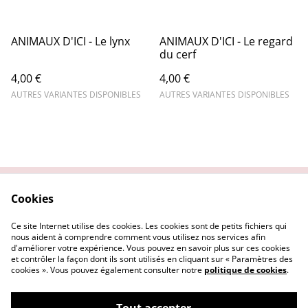
ANIMAUX D'ICI - Le lynx
ANIMAUX D'ICI - Le regard
du cerf
4,00 €
4,00 €
AUTRES VARIANTES DISPONIBLES
AUTRES VARIANTES DISPONIBLES
Cookies
Contactez-nous
Conditions
Politique de
Politique de cookies
Ce site Internet utilise des cookies. Les cookies sont de petits fichiers qui
confidentialité
nous aident à comprendre comment vous utilisez nos services afin
d'améliorer votre expérience. Vous pouvez en savoir plus sur ces cookies
et contrôler la façon dont ils sont utilisés en cliquant sur « Paramètres des
cookies ». Vous pouvez également consulter notre
politique de cookies
.